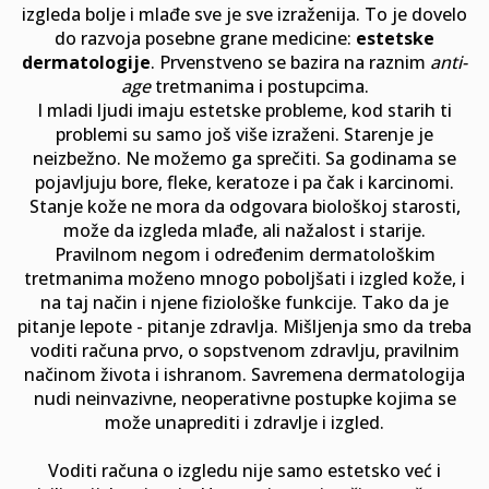
izgleda bolje i mlađe sve je sve izraženija. To je dovelo
do razvoja posebne grane medicine:
estetske
dermatologije
. Prvenstveno se bazira na raznim
anti-
age
tretmanima i postupcima.
I mladi ljudi imaju estetske probleme, kod starih ti
problemi su samo još više izraženi. Starenje je
neizbežno. Ne možemo ga sprečiti. Sa godinama se
pojavljuju bore, fleke, keratoze i pa čak i karcinomi.
Stanje kože ne mora da odgovara biološkoj starosti,
može da izgleda mlađe, ali nažalost i starije.
Pravilnom negom i određenim dermatološkim
tretmanima moženo mnogo poboljšati i izgled kože, i
na taj način i njene fiziološke funkcije. Tako da je
pitanje lepote - pitanje zdravlja. Mišljenja smo da treba
voditi računa prvo, o sopstvenom zdravlju, pravilnim
načinom života i ishranom. Savremena dermatologija
nudi neinvazivne, neoperativne postupke kojima se
može unaprediti i zdravlje i izgled.
Voditi računa o izgledu nije samo estetsko već i