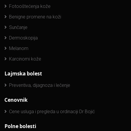
Fotooštećenja kože
Benigne promene na koži
Sunčanje
Dermoskopija
Melanom
Karcinomi kože
Lajmska bolest
Preventiva, dijagnoza i lečenje
Cenovnik
Cene usluga i pregleda u ordinaciji Dr Bojić
Polne bolesti