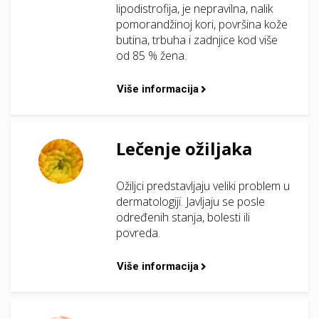
lipodistrofija, je nepravilna, nalik
pomorandžinoj kori, površina kože
butina, trbuha i zadnjice kod više
od 85 % žena.
Više informacija
Lečenje ožiljaka
Ožiljci predstavljaju veliki problem u
dermatologiji. Javljaju se posle
određenih stanja, bolesti ili
povreda.
Više informacija