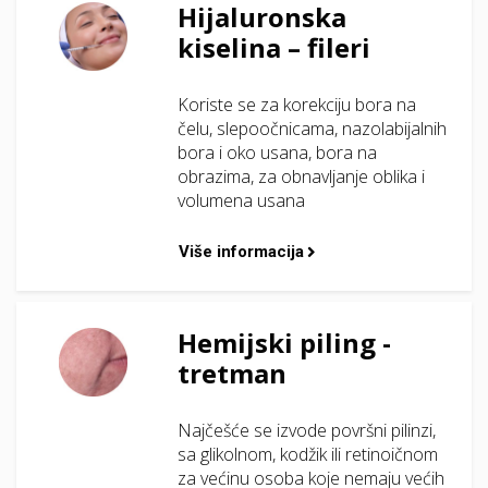
Hijaluronska
kiselina – fileri
Koriste se za korekciju bora na
čelu, slepoočnicama, nazolabijalnih
bora i oko usana, bora na
obrazima, za obnavljanje oblika i
volumena usana
Više informacija
Hemijski piling -
tretman
Najčešće se izvode površni pilinzi,
sa glikolnom, kodžik ili retinoičnom
za većinu osoba koje nemaju većih