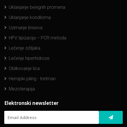
Uklanjanje benignih promena
Uklanjanje kondiloma
Uzimanje briseva
HPV tipizacija – PCR metoda
Lečenje ožiljaka
Lečenje hiperhidroze
Oblikovanje lica
Hemijski piling - tretman
Mezoterapija
Elektronski newsletter