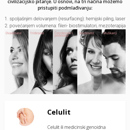
civilizacijsko pitanje. U osnovi, na tri načina možemo
pristupiti podmlađivanju:
1. spoljašnjim delovanjem (resurfacing): hemijski piling, laser
2. povećanjem volumena: fileri- biostimulatori, mezoterapija
Celulit
Celulit ili medicinski genoidna