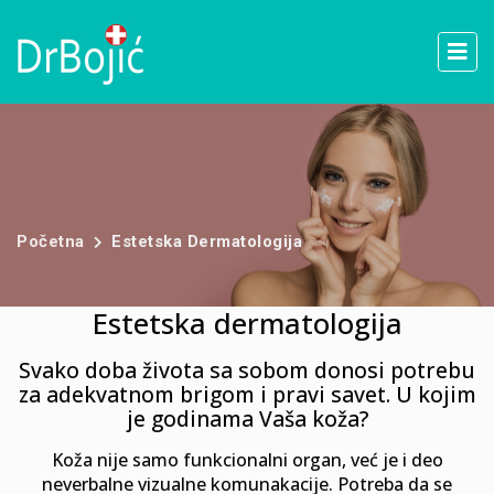
Početna
Estetska Dermatologija
Estetska dermatologija
Svako doba života sa sobom donosi potrebu
za adekvatnom brigom i pravi savet. U kojim
je godinama Vaša koža?
Koža nije samo funkcionalni organ, već je i deo
neverbalne vizualne komunakacije. Potreba da se