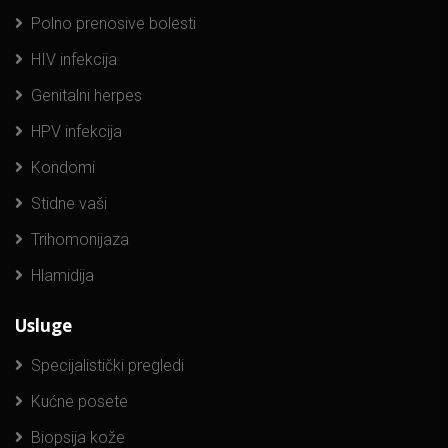
Polno prenosive bolesti
HIV infekcija
Genitalni herpes
HPV infekcija
Kondomi
Stidne vaši
Trihomonijaza
Hlamidija
Usluge
Specijalistički pregledi
Kućne posete
Biopsija kože