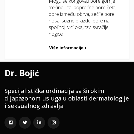
Mogu se korigovati bore gornje
trećine lica: poprečne bore čela,
bore između obrva, zečije bore
nosa, suzne brazde, bore na
spoljnoj ivici oka, tzv. svračije
nogice
Više informacija
Dr. Bojić
Specijalistička ordinacija sa širokim
dijapazonom usluga u oblasti dermatologije
i seksualnog zdravlja.