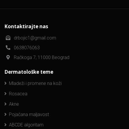
Kontaktirajte nas
drbojic1@gmail.com
0638076063
Račkoga 7, 11000 Beograd
Dermatološke teme
Mladeži i promene na koži
Rosacea
Akne
Pojačana maljavost
ABCDE algoritam