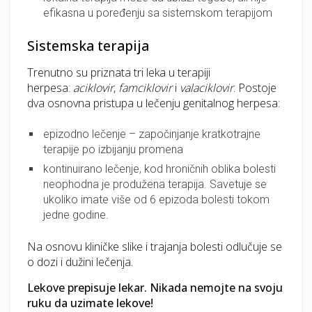
efikasna u poređenju sa sistemskom terapijom
Sistemska terapija
Trenutno su priznata tri leka u terapiji
herpesa:
aciklovir
,
famciklovir
i
valaciklovir
. Postoje
dva osnovna pristupa u lečenju genitalnog herpesa:
epizodno lečenje – započinjanje kratkotrajne
terapije po izbijanju promena
kontinuirano lečenje, kod hroničnih oblika bolesti
neophodna je produžena terapija. Savetuje se
ukoliko imate više od 6 epizoda bolesti tokom
jedne godine.
Na osnovu kliničke slike i trajanja bolesti odlučuje se
o dozi i dužini lečenja.
Lekove prepisuje lekar. Nikada nemojte na svoju
ruku da uzimate lekove!