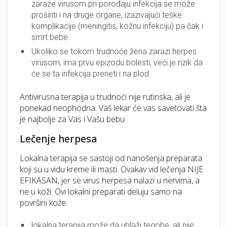
zaraze virusom pri porođaju infekcija se može
proširiti i na druge organe, izazivajući teške
komplikacije (meningitis, kožnu infekciju) pa čak i
smrt bebe.
Ukoliko se tokom trudnoće žena zarazi herpes
virusom, ima prvu epizodu bolesti, veći je rizik da
će se ta infekcija preneti i na plod.
Antivirusna terapija u trudnoći nije rutinska, ali je
ponekad neophodna. Vaš lekar će vas savetovati šta
je najbolje za Vas i Vašu bebu.
Lečenje herpesa
Lokalna terapija se sastoji od nanošenja preparata
koji su u vidu kreme ili masti. Ovakav vid lečenja NIJE
EFIKASAN, jer se virus herpesa nalazi u nervima, a
ne u koži. Ovi lokalni preparati deluju samo na
površini kože.
lokalna terapija može da ublaži tegobe, ali nije