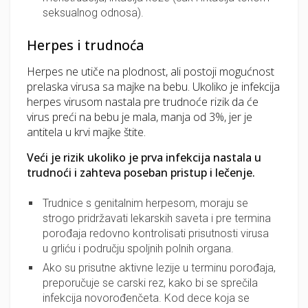
seksualnog odnosa).
Herpes i trudnoća
Herpes ne utiče na plodnost, ali postoji mogućnost
prelaska virusa sa majke na bebu. Ukoliko je infekcija
herpes virusom nastala pre trudnoće rizik da će
virus preći na bebu je mala, manja od 3%, jer je
antitela u krvi majke štite.
Veći je rizik ukoliko je prva infekcija nastala u
trudnoći i zahteva poseban pristup i lečenje.
Trudnice s genitalnim herpesom, moraju se
strogo pridržavati lekarskih saveta i pre termina
porođaja redovno kontrolisati prisutnosti virusa
u grliću i području spoljnih polnih organa.
Ako su prisutne aktivne lezije u terminu porođaja,
preporučuje se carski rez, kako bi se sprečila
infekcija novorođenčeta. Kod dece koja se