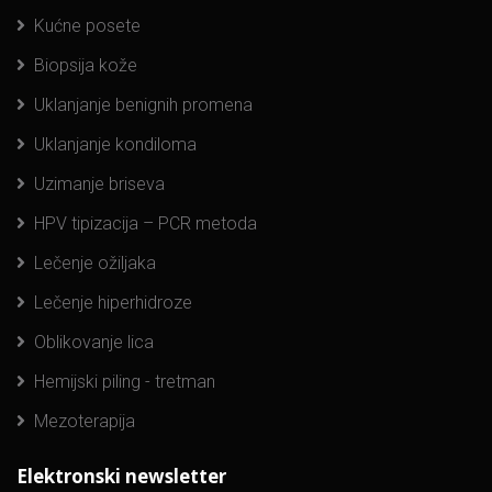
Kućne posete
Biopsija kože
Uklanjanje benignih promena
Uklanjanje kondiloma
Uzimanje briseva
HPV tipizacija – PCR metoda
Lečenje ožiljaka
Lečenje hiperhidroze
Oblikovanje lica
Hemijski piling - tretman
Mezoterapija
Elektronski newsletter