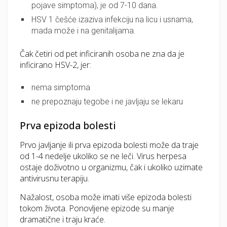
pojave simptoma), je od 7-10 dana.
HSV 1 češće izaziva infekciju na licu i usnama,
mada može i na genitalijama.
Čak četiri od pet inficiranih osoba ne zna da je
inficirano HSV-2, jer:
nema simptoma
ne prepoznaju tegobe i ne javljaju se lekaru
Prva epizoda bolesti
Prvo javljanje ili prva epizoda bolesti može da traje
od 1-4 nedelje ukoliko se ne leči. Virus herpesa
ostaje doživotno u organizmu, čak i ukoliko uzimate
antivirusnu terapiju.
Nažalost, osoba može imati više epizoda bolesti
tokom života. Ponovljene epizode su manje
dramatične i traju kraće.