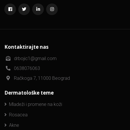
Kontaktirajte nas
drbojic1@gmail.com
0638076063
Račkoga 7, 11000 Beograd
Dermatološke teme
Mladeži i promene na koži
Rosacea
Akne