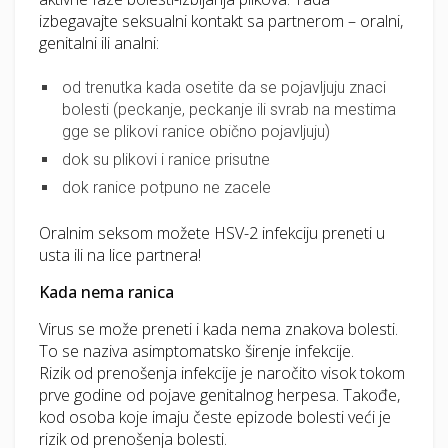
izbegavajte seksualni kontakt sa partnerom – oralni,
genitalni ili analni:
od trenutka kada osetite da se pojavljuju znaci
bolesti (peckanje, peckanje ili svrab na mestima
gge se plikovi ranice obično pojavljuju)
dok su plikovi i ranice prisutne
dok ranice potpuno ne zacele
Oralnim seksom možete HSV-2 infekciju preneti u
usta ili na lice partnera!
Kada nema ranica
Virus se može preneti i kada nema znakova bolesti.
To se naziva asimptomatsko širenje infekcije.
Rizik od prenošenja infekcije je naročito visok tokom
prve godine od pojave genitalnog herpesa. Takođe,
kod osoba koje imaju česte epizode bolesti veći je
rizik od prenošenja bolesti.