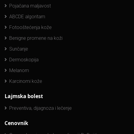
Pojačana maljavost
ABCDE algoritam
Fotooštećenja kože
Benigne promene na koži
Sunčanje
Dermoskopija
Melanom
Karcinomi kože
Lajmska bolest
Preventiva, dijagnoza i lečenje
Cenovnik