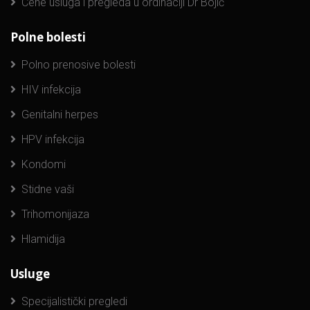
Cene usluga i pregleda u ordinaciji Dr Bojić
Polne bolesti
Polno prenosive bolesti
HIV infekcija
Genitalni herpes
HPV infekcija
Kondomi
Stidne vaši
Trihomonijaza
Hlamidija
Usluge
Specijalistički pregledi