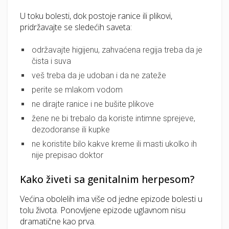
U toku bolesti, dok postoje ranice ili plikovi,
pridržavajte se sledećih saveta:
održavajte higijenu, zahvaćena regija treba da je
čista i suva
veš treba da je udoban i da ne zateže
perite se mlakom vodom
ne dirajte ranice i ne bušite plikove
žene ne bi trebalo da koriste intimne sprejeve,
dezodoranse ili kupke
ne koristite bilo kakve kreme ili masti ukolko ih
nije prepisao doktor
Kako živeti sa genitalnim herpesom?
Većina obolelih ima više od jedne epizode bolesti u
tolu života. Ponovljene epizode uglavnom nisu
dramatične kao prva.