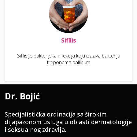
Sifilis
Sifilis je bakterijska infekcija koju izaziva bakterija
treponema pallidum
Dr. Bojić
Specijalistička ordinacija sa širokim
dijapazonom usluga u oblasti dermatologije
i seksualnog zdravlja.