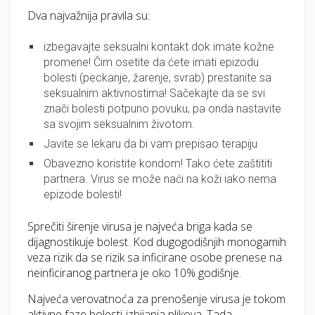
Dva najvažnija pravila su:
izbegavajte seksualni kontakt dok imate kožne
promene! Čim osetite da ćete imati epizodu
bolesti (peckanje, žarenje, svrab) prestanite sa
seksualnim aktivnostima! Sačekajte da se svi
znači bolesti potpuno povuku, pa onda nastavite
sa svojim seksualnim životom.
Javite se lekaru da bi vam prepisao terapiju
Obavezno koristite kondom! Tako ćete zaštititi
partnera. Virus se može naći na koži iako nema
epizode bolesti!
Sprečiti širenje virusa je najveća briga kada se
dijagnostikuje bolest. Kod dugogodišnjih monogamih
veza rizik da se rizik sa inficirane osobe prenese na
neinficiranog partnera je oko 10% godišnje.
Najveća verovatnoća za prenošenje virusa je tokom
aktivne faze bolesti-izbijanja plikova. Tada