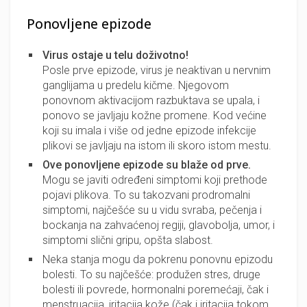
Ponovljene epizode
Virus ostaje u telu doživotno!
Posle prve epizode, virus je neaktivan u nervnim
ganglijama u predelu kičme. Njegovom
ponovnom aktivacijom razbuktava se upala, i
ponovo se javljaju kožne promene. Kod većine
koji su imala i više od jedne epizode infekcije
plikovi se javljaju na istom ili skoro istom mestu.
Ove ponovljene epizode su blaže od prve.
Mogu se javiti određeni simptomi koji prethode
pojavi plikova. To su takozvani prodromalni
simptomi, najčešće su u vidu svraba, pečenja i
bockanja na zahvaćenoj regiji, glavobolja, umor, i
simptomi slični gripu, opšta slabost.
Neka stanja mogu da pokrenu ponovnu epizodu
bolesti. To su najčešće: produžen stres, druge
bolesti ili povrede, hormonalni poremećaji, čak i
menstruacija, iritacija kože (čak i iritacija tokom