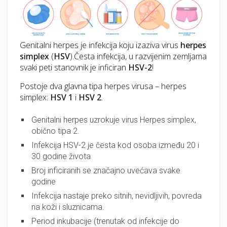
Genitalni herpes je infekcija koju izaziva virus
herpes
simplex
(
HSV
).Česta infekcija, u razvijenim zemljama
svaki peti stanovnik je inficiran
HSV-2
!
Postoje dva glavna tipa herpes virusa – herpes
simplex:
HSV 1
i
HSV 2
.
Genitalni herpes uzrokuje virus Herpes simplex,
obično tipa 2.
Infekcija HSV-2 je česta kod osoba između 20 i
30 godine života
Broj inficiranih se značajno uvećava svake
godine
Infekcija nastaje preko sitnih, nevidljivih, povreda
na koži i sluznicama.
Period inkubacije (trenutak od infekcije do