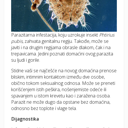
Parazitarna infestacija, koju uzrokuje insekt
Phtirius
pubis
, zahvata genitalnu regiju. Takođe, može se
javiti i na drugim regijama obrasle dlakom, čak i na
trepavicama. Jedini poznati domaćini ovog parazita
su ljudi i gorile.
Stidne vaši se najčešće na novog domaćina prenose
bliskim, intimnim kontaktom između dve osobe,
obično tokom seksualnog odnosa. Može se preneti
korišćenjem istih peškira, nošenjemiste odeće ili
spavanjem u istom krevetu kao i zaražena osoba.
Parazit ne može dugo da opstane bez domaćina,
odnosno bez toplote i vlage tela.
Dijagnostika