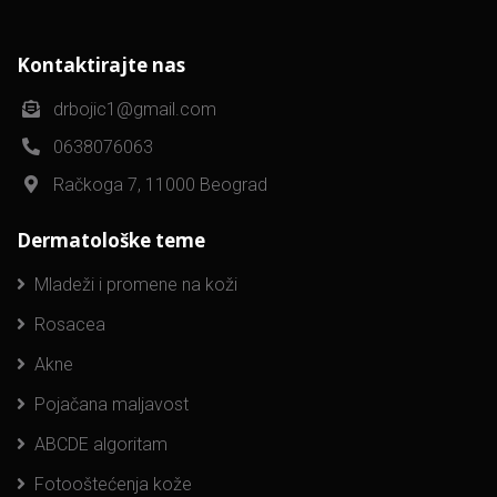
Kontaktirajte nas
drbojic1@gmail.com
0638076063
Račkoga 7, 11000 Beograd
Dermatološke teme
Mladeži i promene na koži
Rosacea
Akne
Pojačana maljavost
ABCDE algoritam
Fotooštećenja kože