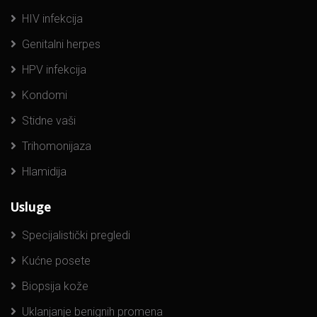
HIV infekcija
Genitalni herpes
HPV infekcija
Kondomi
Stidne vaši
Trihomonijaza
Hlamidija
Usluge
Specijalistički pregledi
Kućne posete
Biopsija kože
Uklanjanje benignih promena