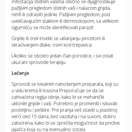
Infestacija stidnim vašima obično se dijagnostikuje
pažljivim pregledom stidnih vaši i nalazom gnjida,
nimfi ili odraslih jedinki. Pažljivim pregledom, pod
uveličavajućim staklom ili dermoskopom, sa velikiom
sigurnišću se može identifikovati parazit.
Gnjide ili zreli insekti se uklanjanju pincetom ili
skraćivanjem dlake, osim kod trepavica.
Ukoliko se oboleo jedan član porodice, i svi ostali
ukućani sprovode terapiju.
Lečenje
Sprovodi se lokalnim nanošenjem preparata, koji su
u vidu krema ili losiona.Preporučuje se da se
zahvaćena regija obrije, kako bi se mehanički
uklonile gnjide i vaši. Potrebno je promeniti i iskuvati
posteljinu i peškire. Pre pranja veš otaviti u plastinoj
verći oko 15 dana, bez vazduha i na suvom, dobro
zatvorena, kako bi se sprečila mogućnost da prežive
jajašća koja su na evenualno ostala.