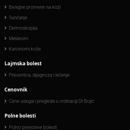
Benigne promene na koži
Sunčanje
Dermoskopija
Melanom
Karcinomi kože
Lajmska bolest
Preventiva, dijagnoza i lečenje
Cenovnik
Cene usluga i pregleda u ordinaciji Dr Bojić
Polne bolesti
Polno prenosive bolesti