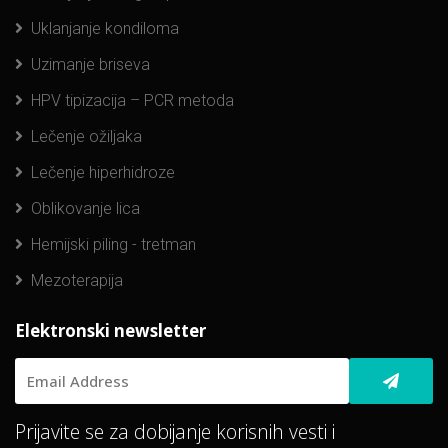
Uklanjanje kondiloma
Uzimanje briseva
HPV tipizacija – PCR metoda
Lečenje ožiljaka
Lečenje hiperhidroze
Oblikovanje lica
Hemijski piling - tretman
Mezoterapija
Elektronski newsletter
Prijavite se za dobijanje korisnih vesti i