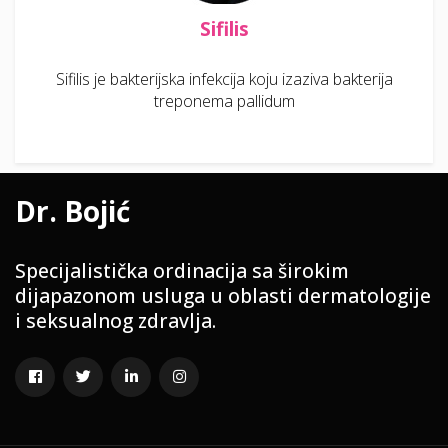
Sifilis
Sifilis je bakterijska infekcija koju izaziva bakterija
treponema pallidum
Dr. Bojić
Specijalistička ordinacija sa širokim
dijapazonom usluga u oblasti dermatologije
i seksualnog zdravlja.