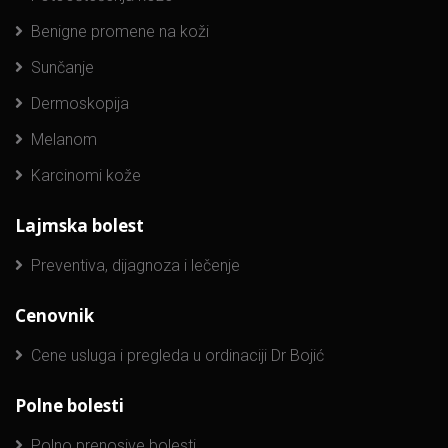
Benigne promene na koži
Sunčanje
Dermoskopija
Melanom
Karcinomi kože
Lajmska bolest
Preventiva, dijagnoza i lečenje
Cenovnik
Cene usluga i pregleda u ordinaciji Dr Bojić
Polne bolesti
Polno prenosive bolesti