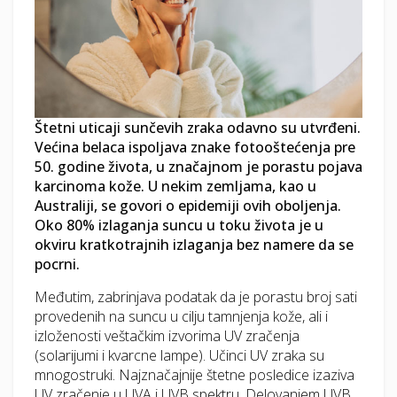
Štetni uticaji sunčevih zraka odavno su utvrđeni.
Većina belaca ispoljava znake fotooštećenja pre
50. godine života, u značajnom je porastu pojava
karcinoma kože. U nekim zemljama, kao u
Australiji, se govori o epidemiji ovih oboljenja.
Oko 80% izlaganja suncu u toku života je u
okviru kratkotrajnih izlaganja bez namere da se
pocrni.
Međutim, zabrinjava podatak da je porastu broj sati
provedenih na suncu u cilju tamnjenja kože, ali i
izloženosti veštačkim izvorima UV zračenja
(solarijumi i kvarcne lampe). Učinci UV zraka su
mnogostruki. Najznačajnije štetne posledice izaziva
UV zračenje u UVA i UVB spektru. Delovanjem UVB