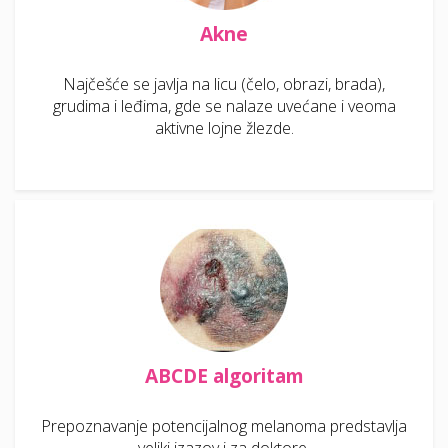
Akne
Najčešće se javlja na licu (čelo, obrazi, brada),
grudima i leđima, gde se nalaze uvećane i veoma
aktivne lojne žlezde.
ABCDE algoritam
Prepoznavanje potencijalnog melanoma predstavlja