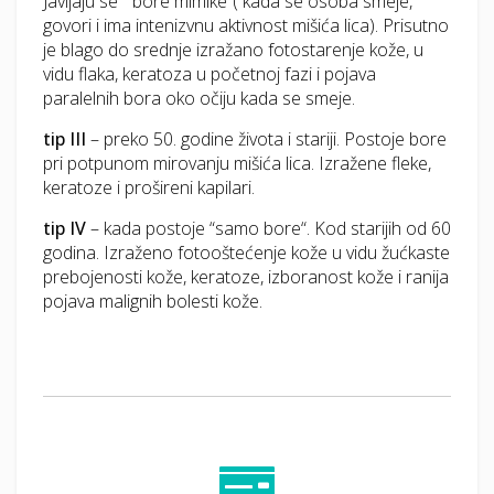
Javljaju se “ bore mimike“( kada se osoba smeje,
govori i ima intenizvnu aktivnost mišića lica). Prisutno
je blago do srednje izražano fotostarenje kože, u
vidu flaka, keratoza u početnoj fazi i pojava
paralelnih bora oko očiju kada se smeje.
tip III
– preko 50. godine života i stariji. Postoje bore
pri potpunom mirovanju mišića lica. Izražene fleke,
keratoze i prošireni kapilari.
tip IV
– kada postoje “samo bore“. Kod starijih od 60
godina. Izraženo fotooštećenje kože u vidu žućkaste
prebojenosti kože, keratoze, izboranost kože i ranija
pojava malignih bolesti kože.