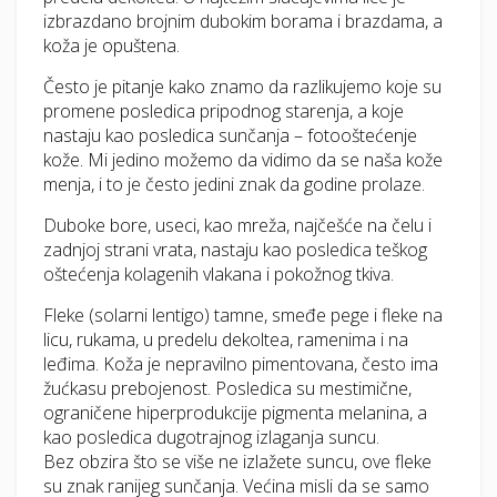
izbrazdano brojnim dubokim borama i brazdama, a
koža je opuštena.
Često je pitanje kako znamo da razlikujemo koje su
promene posledica pripodnog starenja, a koje
nastaju kao posledica sunčanja – fotooštećenje
kože. Mi jedino možemo da vidimo da se naša kože
menja, i to je često jedini znak da godine prolaze.
Duboke bore, useci, kao mreža, najčešće na čelu i
zadnjoj strani vrata, nastaju kao posledica teškog
oštećenja kolagenih vlakana i pokožnog tkiva.
Fleke (solarni lentigo) tamne, smeđe pege i fleke na
licu, rukama, u predelu dekoltea, ramenima i na
leđima. Koža je nepravilno pimentovana, često ima
žućkasu prebojenost. Posledica su mestimične,
ograničene hiperprodukcije pigmenta melanina, a
kao posledica dugotrajnog izlaganja suncu.
Bez obzira što se više ne izlažete suncu, ove fleke
su znak ranijeg sunčanja. Većina misli da se samo