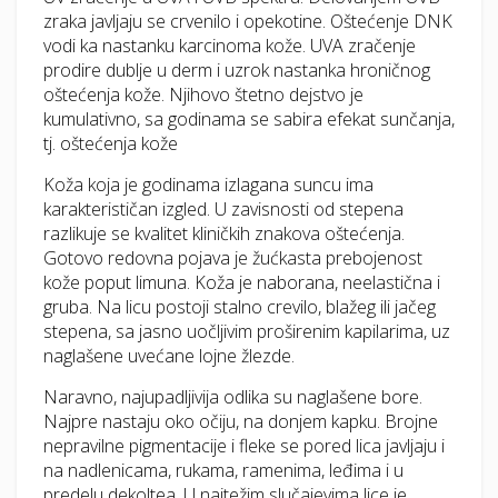
zraka javljaju se crvenilo i opekotine. Oštećenje DNK
vodi ka nastanku karcinoma kože. UVA zračenje
prodire dublje u derm i uzrok nastanka hroničnog
oštećenja kože. Njihovo štetno dejstvo je
kumulativno, sa godinama se sabira efekat sunčanja,
tj. oštećenja kože
Koža koja je godinama izlagana suncu ima
karakterističan izgled. U zavisnosti od stepena
razlikuje se kvalitet kliničkih znakova oštećenja.
Gotovo redovna pojava je žućkasta prebojenost
kože poput limuna. Koža je naborana, neelastična i
gruba. Na licu postoji stalno crevilo, blažeg ili jačeg
stepena, sa jasno uočljivim proširenim kapilarima, uz
naglašene uvećane lojne žlezde.
Naravno, najupadljivija odlika su naglašene bore.
Najpre nastaju oko očiju, na donjem kapku. Brojne
nepravilne pigmentacije i fleke se pored lica javljaju i
na nadlenicama, rukama, ramenima, leđima i u
predelu dekoltea. U najtežim slučajevima lice je