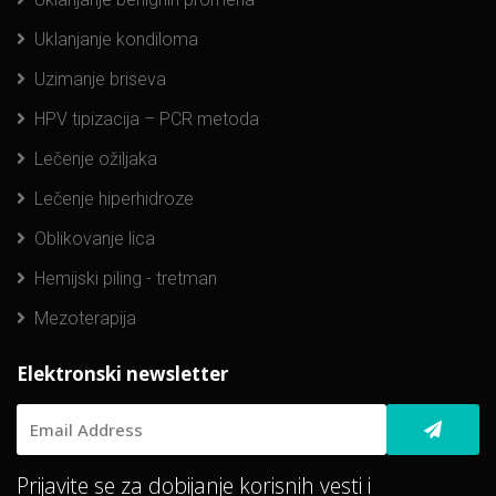
Uklanjanje kondiloma
Uzimanje briseva
HPV tipizacija – PCR metoda
Lečenje ožiljaka
Lečenje hiperhidroze
Oblikovanje lica
Hemijski piling - tretman
Mezoterapija
Elektronski newsletter
Prijavite se za dobijanje korisnih vesti i