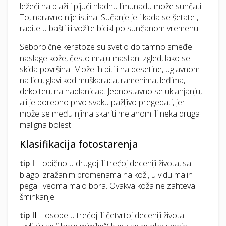
ležeći na plaži i pijući hladnu limunadu može sunčati.
To, naravno nije istina. Sučanje je i kada se šetate ,
radite u bašti ili vožite bicikl po sunčanom vremenu.
Seboroične keratoze su svetlo do tamno smeđe
naslage kože, često imaju mastan izgled, lako se
skida površina. Može ih biti i na desetine, uglavnom
na licu, glavi kod muškaraca, ramenima, leđima,
dekolteu, na nadlanicaa. Jednostavno se uklanjanju,
ali je porebno prvo svaku pažljivo pregedati, jer
može se među njima skariti melanom ili neka druga
maligna bolest.
Klasifikacija fotostarenja
tip I
– obično u drugoj ili trećoj deceniji života, sa
blago izražanim promenama na koži, u vidu malih
pega i veoma malo bora. Ovakva koža ne zahteva
šminkanje.
tip II
– osobe u trećoj ili četvrtoj deceniji života.