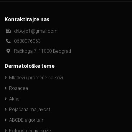
Kontaktirajte nas
drbojic1@gmail.com
0638076063
Račkoga 7, 11000 Beograd
Dermatološke teme
Mladeži i promene na koži
Rosacea
Akne
Pojačana maljavost
ABCDE algoritam
Fotooštećenja kože