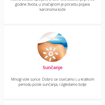
godine života, u značajnom je porastu pojava
karcinoma kože
Sunčanje
Mnogi vole sunce. Dobro se osećamo i, u kratkom
periodu posle sunčanja, i izgledamo bolje