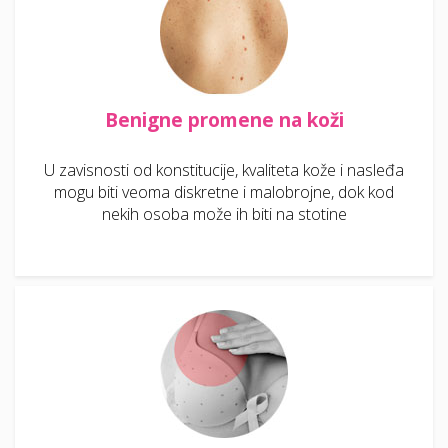
Benigne promene na koži
U zavisnosti od konstitucije, kvaliteta kože i nasleđa
mogu biti veoma diskretne i malobrojne, dok kod
nekih osoba može ih biti na stotine