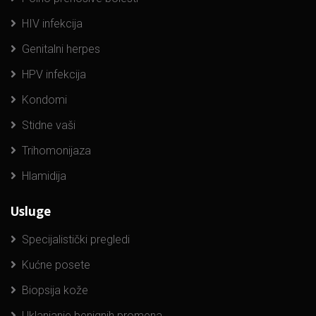
HIV infekcija
Genitalni herpes
HPV infekcija
Kondomi
Stidne vaši
Trihomonijaza
Hlamidija
Usluge
Specijalistički pregledi
Kućne posete
Biopsija kože
Uklanjanje benignih promena