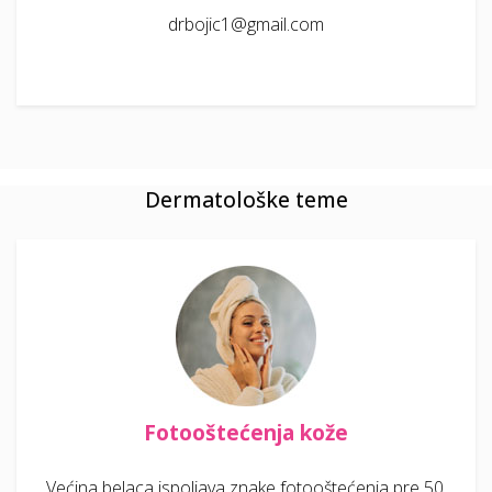
drbojic1@gmail.com
Dermatološke teme
Fotooštećenja kože
Većina belaca ispoljava znake fotooštećenja pre 50.