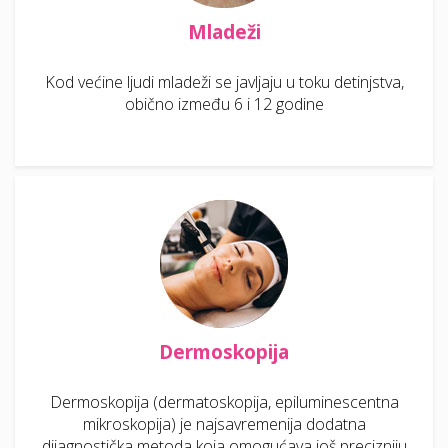
Mladeži
Kod većine ljudi mladeži se javljaju u toku detinjstva,
obično između 6 i 12 godine
Dermoskopija
Dermoskopija (dermatoskopija, epiluminescentna
mikroskopija) je najsavremenija dodatna
dijagnostička metoda koja omogućava još precizniju