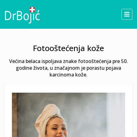
Fotooštećenja kože
Većina belaca ispoljava znake fotooštećenja pre 50.
godine života, u značajnom je porastu pojava
karcinoma kože.