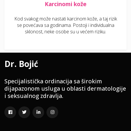
Karcinomi kože
Kod svakog može nastati karcinom kože, a taj rizik
se povećava sa godinama. Postoji i individualna
sklonost, neke osobe su u većem riziku.
Dr. Bojić
Specijalistička ordinacija sa širokim
dijapazonom usluga u oblasti dermatologije
i seksualnog zdravlja.