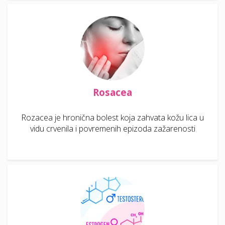
Rosacea
Rozacea je hronična bolest koja zahvata kožu lica u
vidu crvenila i povremenih epizoda zažarenosti