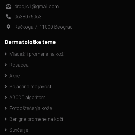
drbojic1@gmail.com
0638076063
Račkoga 7, 11000 Beograd
Dermatološke teme
Mladeži i promene na koži
Rosacea
Akne
Pojačana maljavost
ABCDE algoritam
Fotooštećenja kože
Benigne promene na koži
Sunčanje