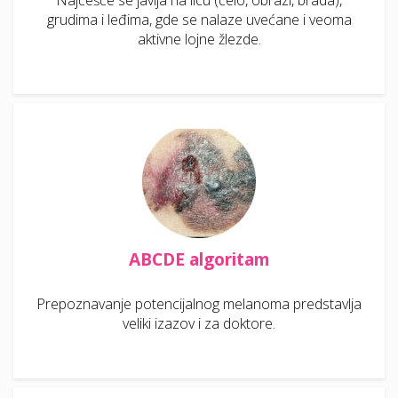
Najčešće se javlja na licu (čelo, obrazi, brada),
grudima i leđima, gde se nalaze uvećane i veoma
aktivne lojne žlezde.
ABCDE algoritam
Prepoznavanje potencijalnog melanoma predstavlja
veliki izazov i za doktore.