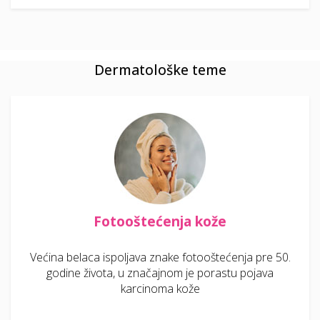
Dermatološke teme
Fotooštećenja kože
Većina belaca ispoljava znake fotooštećenja pre 50.
godine života, u značajnom je porastu pojava
karcinoma kože