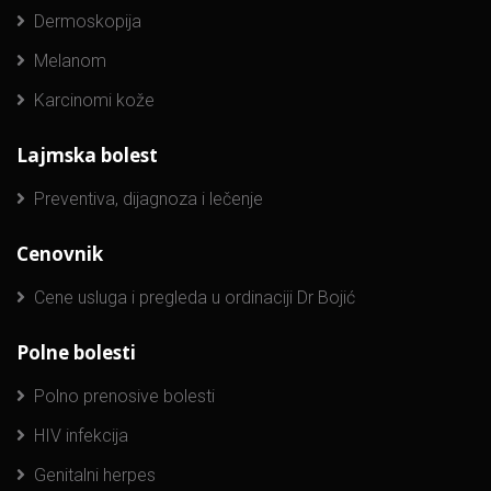
Dermoskopija
Melanom
Karcinomi kože
Lajmska bolest
Preventiva, dijagnoza i lečenje
Cenovnik
Cene usluga i pregleda u ordinaciji Dr Bojić
Polne bolesti
Polno prenosive bolesti
HIV infekcija
Genitalni herpes