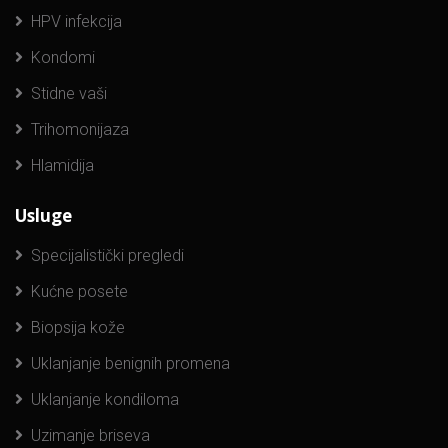
HPV infekcija
Kondomi
Stidne vaši
Trihomonijaza
Hlamidija
Usluge
Specijalistički pregledi
Kućne posete
Biopsija kože
Uklanjanje benignih promena
Uklanjanje kondiloma
Uzimanje briseva