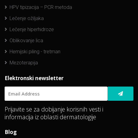
HPV tipizacija – PCR metoda
Lečenje ožiljaka
Lečenje hiperhidroze
Oblikovanje lica
Hemijski piling - tretman
Mezoterapija
Elektronski newsletter
Prijavite se za dobijanje korisnih vesti i
informacija iz oblasti dermatologije
Blog