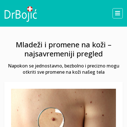
Mladeži i promene na koži –
najsavremeniji pregled
Napokon se jednostavno, bezbolno i precizno mogu
otkriti sve promene na koži našeg tela