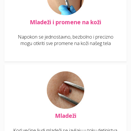
Mladeži i promene na koži
Napokon se jednostavno, bezbolno i precizno
mogu otkriti sve promene na koži našeg tela
Mladeži
Kod većine ljudi mladeži se javljaju u toku detinjstva,