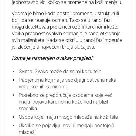
jednostavno vidi koliko se promene na koži menjaju.
Veoma je bitno kada postoji promena u strukturi ili
boji, da se reaguje odmah. Tako se u ranoj fazi
mogu detektovati prekanceroze ili karcinomi kože.
Velika prednost ovakvih snimanja je rano otkrivanje
svih maligniteta. Kada se otkriju u ranoj fazi moguće
je izlečenje u najvećem broju slučajeva.
Kome je namenjen ovakav pregled?
Svima. Svako može da snimi kožu tela
Pacijentima kojima je već dijagnostivana neka
vrsta kožnih karcinoma
Posebno se preporučuje osobama koje već
imaju pojavu karcinoma kože kod najbližih
srodnika
Osobe koje imaju mnogo mladeža na koži tela
Ukoliko se pojavljuju novi ili menjaju postojeći
mladeži.