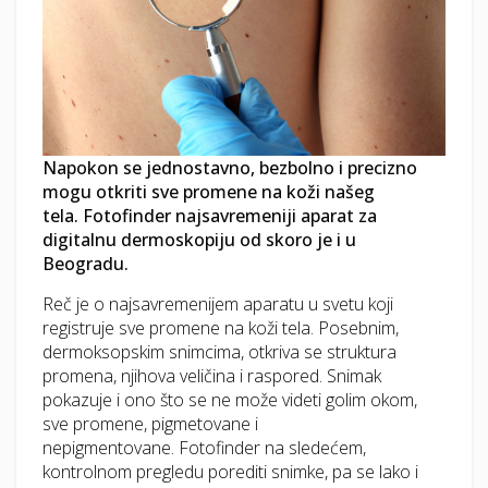
Napokon se jednostavno, bezbolno i precizno
mogu otkriti sve promene na koži našeg
tela. Fotofinder najsavremeniji aparat za
digitalnu dermoskopiju od skoro je i u
Beogradu.
Reč je o najsavremenijem aparatu u svetu koji
registruje sve promene na koži tela. Posebnim,
dermoksopskim snimcima, otkriva se struktura
promena, njihova veličina i raspored. Snimak
pokazuje i ono što se ne može videti golim okom,
sve promene, pigmetovane i
nepigmentovane. Fotofinder na sledećem,
kontrolnom pregledu porediti snimke, pa se lako i