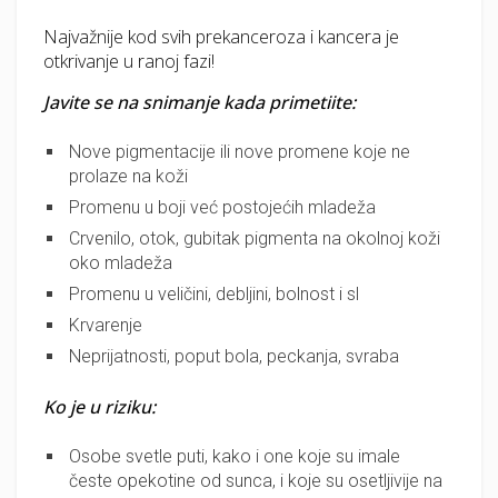
Najvažnije kod svih prekanceroza i kancera je
otkrivanje u ranoj fazi!
Javite se na snimanje kada primetiite:
Nove pigmentacije ili nove promene koje ne
prolaze na koži
Promenu u boji već postojećih mladeža
Crvenilo, otok, gubitak pigmenta na okolnoj koži
oko mladeža
Promenu u veličini, debljini, bolnost i sl
Krvarenje
Neprijatnosti, poput bola, peckanja, svraba
Ko je u riziku:
Osobe svetle puti, kako i one koje su imale
česte opekotine od sunca, i koje su osetljivije na