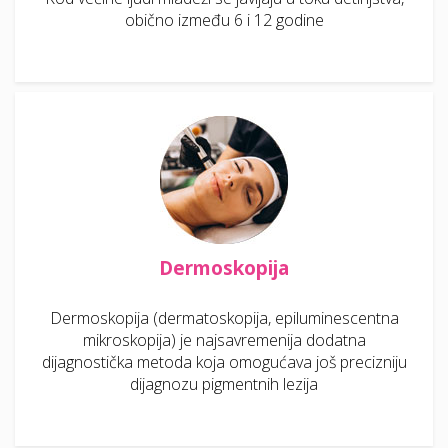
obično između 6 i 12 godine
Dermoskopija
Dermoskopija (dermatoskopija, epiluminescentna
mikroskopija) je najsavremenija dodatna
dijagnostička metoda koja omogućava još precizniju
dijagnozu pigmentnih lezija